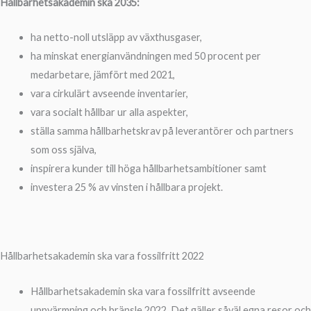
Hållbarhetsakademin ska 2035:
ha netto-noll utsläpp av växthusgaser,
ha minskat energianvändningen med 50 procent per
medarbetare, jämfört med 2021,
vara cirkulärt avseende inventarier,
vara socialt hållbar ur alla aspekter,
ställa samma hållbarhetskrav på leverantörer och partners
som oss själva,
inspirera kunder till höga
hållbarhetsambitioner samt
investera 25 % av vinsten i hållbara projekt.
Hållbarhetsakademin ska vara fossilfritt 2022
Hållbarhetsakademin ska vara fossilfritt avseende
uppvärmning och bränsle 2022. Det gäller såväl egna resor och