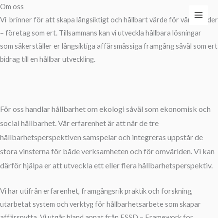
Hoppa
Om oss
till
Vi brinner för att skapa långsiktigt och hållbart värde för våra kunder
innehåll
– företag som ert. Tillsammans kan vi utveckla hållbara lösningar
som säkerställer er långsiktiga affärsmässiga framgång såväl som ert
bidrag till en hållbar utveckling.
För oss handlar hållbarhet om ekologi såväl som ekonomisk och
social hållbarhet. Vår erfarenhet är att när de tre
hållbarhetsperspektiven samspelar och integreras uppstår de
stora vinsterna för både verksamheten och för omvärlden. Vi kan
därför hjälpa er att utveckla ett eller flera hållbarhetsperspektiv.
Vi har utifrån erfarenhet, framgångsrik praktik och forskning,
utarbetat system och verktyg för hållbarhetsarbete som skapar
affärsnytta. Vi utgår bland annat från FSSD – Framework for