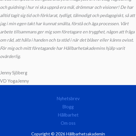
och guidning i hur ni ska uppnå era mål, drömmar och visioner! De har
alltid tagit sig tid och förklarat, tydligt, tålmodigt och pedagogiskt, så att
jag i min egen takt har kunnat smälta, förstå och äga processen. Vårt
arbete tillsammans ger mig som företagare en trygghet, någon att fråga
om råd, att hålla i handen och ta stöd i när det blåser eller känns ovisst.
För mig och mitt företagande har Hållbarhetakademins hjälp varit
ovärderlig.
Jenny Sjöberg
VD YogaJenny
Nyhetsbrev
Blogg
Hållbarhet
Om oss
Copyright © 2026 Hållbarhetsakademin